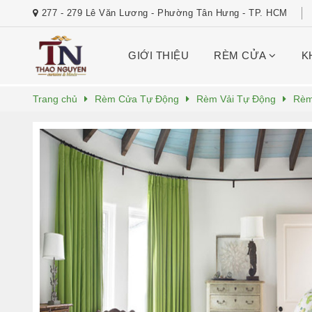
277 - 279 Lê Văn Lương - Phường Tân Hưng - TP. HCM
GIỚI THIỆU
RÈM CỬA
K
Trang chủ
Rèm Cửa Tự Động
Rèm Vải Tự Động
Rèm