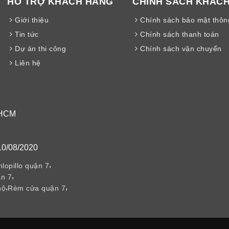
HỖ TRỢ KHÁCH HÀNG
CHÍNH SÁCH KHÁC
Giới thiệu
Chính sách bảo mật thông
Tin tức
Chính sách thanh toán
Dự án thi công
Chính sách vận chuyển
Liên hệ
 HCM
10/08/2020
,
lopillo quận 7
,
n 7
,
,
hộ
Rèm cửa quận 7