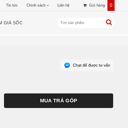
0
Tin tức
Chính sách
Liên hệ
Giỏ hàng
M GIÁ SỐC
Chat để được tư vấn
MUA TRẢ GÓP