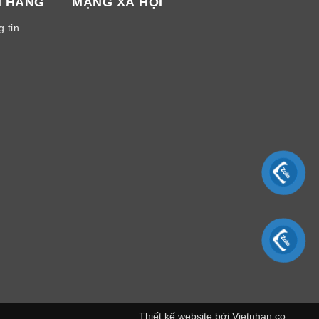
H HÀNG
MẠNG XÃ HỘI
 tin
Thiết kế website bởi
Vietnhan.co