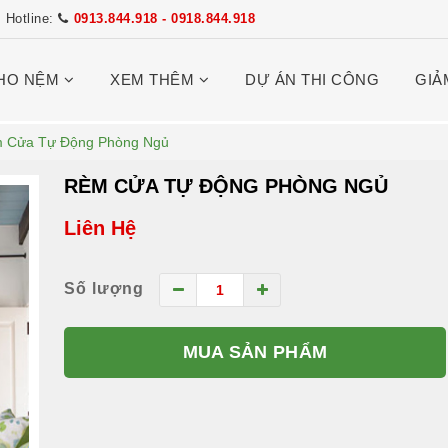
Hotline:
0913.844.918 - 0918.844.918
HO NỆM
XEM THÊM
DỰ ÁN THI CÔNG
GIẢ
 Cửa Tự Động Phòng Ngủ
RÈM CỬA TỰ ĐỘNG PHÒNG NGỦ
Liên Hệ
Số lượng
MUA SẢN PHẨM