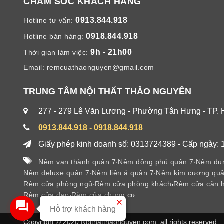
CHĂM SÓC KHÁCH HÀNG
0913.844.918
Hotline tư vấn:
0918.844.918
Hotline bán hàng:
9h - 21h00
Thời gian làm việc:
Email:
remcuathaonguyen@gmail.com
TRUNG TÂM NỘI THẤT THẢO NGUYÊN
277 - 279 Lê Văn Lương - Phường Tân Hưng - TP.
0913.844.918 - 0918.844.918
Giấy phép kinh doanh số: 0313724389 - Cấp ngày: 
,
,
Nệm vạn thành quận 7
Nệm đồng phú quận 7
Nệm dun
,
,
Nệm deluxe quận 7
Nệm liên á quận 7
Nệm kim cương quậ
,
,
Rèm cửa phòng ngủ
Rèm cửa phòng khách
Rèm cửa căn 
,
Rèm cửa đẹp
Rèm cửa chung cư
Hỗ trợ khách hàng
Copyright © 2020 Noithatthaonguyen.com, all rights reserved.