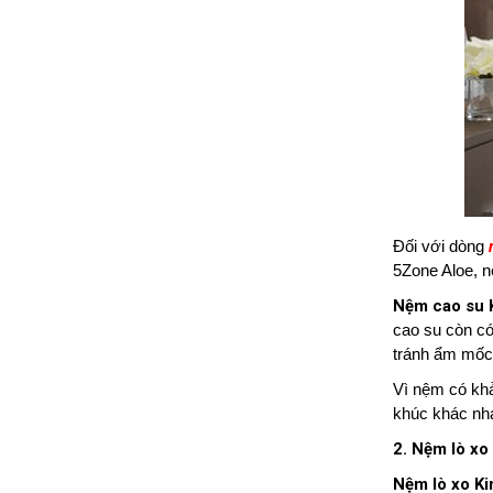
Đối với dòng
5Zone Aloe, 
Nệm cao su 
cao su còn có
tránh ẩm mốc,
Vì nệm có khả
khúc khác nha
2. Nệm lò x
Nệm lò xo K