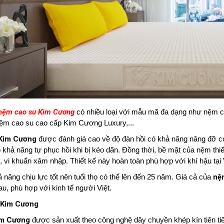
nệm cao su Kim Cương
có nhiều loại với mẫu mã đa dạng như nệm
nệm cao su cao cấp Kim Cương Luxury,...
Kim Cương
được đánh giá cao về độ đàn hồi có khả năng nâng đỡ cơ 
 khả năng tự phục hồi khi bị kéo dãn. Đồng thời, bề mặt của nệm thi
 vi khuẩn xâm nhập. Thiết kế này hoàn toàn phù hợp với khí hậu tại
 năng chịu lực tốt nên tuổi thọ có thể lên đến 25 năm. Giá cả của
nệ
u, phù hợp với kinh tế người Việt.
o Kim Cương
im Cương
được sản xuất theo công nghệ dây chuyền khép kín tiên tiế