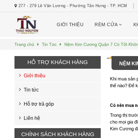
277 - 279 Lê Văn Lương - Phường Tân Hưng - TP. HCM
GIỚI THIỆU
RÈM CỬA
K
Trang chủ
Tin Tức
Nệm Kim Cương Quận 7 Có Tốt Khô
HỖ TRỢ KHÁCH HÀNG
NỆM KI
Giới thiệu
Khi mua sản 
thế nào? Để 
Tin tức
Hỗ trợ trả góp
Có nên mua 
Trong thị trư
Liên hệ
cho mọi gia đ
Kim Cương đa 
CHÍNH SÁCH KHÁCH HÀNG