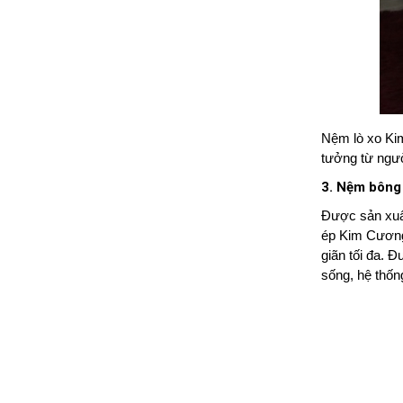
Nệm lò xo Ki
tưởng từ ngư
3. Nệm bông
Được sản xuất
ép Kim Cương 
giãn tối đa. 
sống, hệ thốn