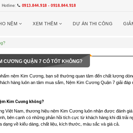
Hotline:
0913.844.918 - 0918.844.918
HO NỆM
XEM THÊM
DỰ ÁN THI CÔNG
GIẢ
ng?
M CƯƠNG QUẬN 7 CÓ TỐT KHÔNG?
phẩm nệm Kim Cương, bạn sẽ thường quan tâm đến chất lượng dòng 
khách hàng luôn an tâm mua sắm,
Nệm Kim Cương Quận 7
giải đáp
nệm Kim Cương không?
ờng Việt Nam, thương hiệu nệm Kim Cương luôn nhận được đánh giá ca
ình, bên cạnh có những phản hồi tích cực từ khách hàng khi đã trả
dạng về kiểu dáng, chất liệu, kích thước, màu sắc và giá cả.