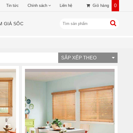
0
Tin tức
Chính sách
Liên hệ
Giỏ hàng
M GIÁ SỐC
SẮP XẾP THEO