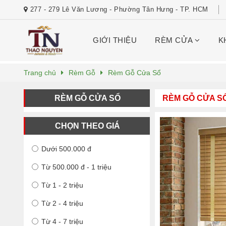
277 - 279 Lê Văn Lương - Phường Tân Hưng - TP. HCM
GIỚI THIỆU
RÈM CỬA
K
Trang chủ
Rèm Gỗ
Rèm Gỗ Cửa Sổ
RÈM GỖ CỬA SỔ
RÈM GỖ CỬA S
CHỌN THEO GIÁ
Dưới 500.000 đ
Từ 500.000 đ - 1 triệu
Từ 1 - 2 triệu
Từ 2 - 4 triệu
Từ 4 - 7 triệu