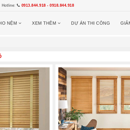
Hotline:
0913.844.918 - 0918.844.918
HO NỆM
XEM THÊM
DỰ ÁN THI CÔNG
GIẢ
Ổ