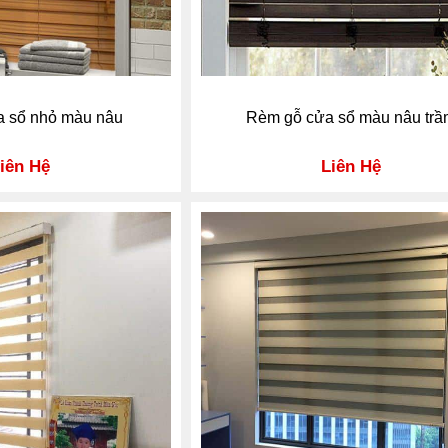
 sổ nhỏ màu nâu
Rèm gỗ cửa sổ màu nâu tr
iên Hệ
Liên Hệ