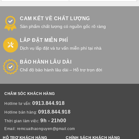
CAM KẾT VỀ CHẤT LƯỢNG
Sản phẩm chất lượng có nguồn gốc rõ ràng
LẮP ĐẶT MIỄN PHÍ
Dịch vụ lắp đặt và tư vấn miễn phí tại nhà
BẢO HÀNH LÂU DÀI
Chế độ bảo hành lâu dài – Hỗ trợ trọn đời
CHĂM SÓC KHÁCH HÀNG
0913.844.918
Hotline tư vấn:
0918.844.918
Hotline bán hàng:
9h - 21h00
Thời gian làm việc:
Email:
remcuathaonguyen@gmail.com
HỖ TRỢ KHÁCH HÀNG
CHÍNH SÁCH KHÁCH HÀNG