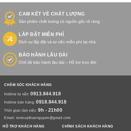
CAM KẾT VỀ CHẤT LƯỢNG
Sản phẩm chất lượng có nguồn gốc rõ ràng
LẮP ĐẶT MIỄN PHÍ
Dịch vụ lắp đặt và tư vấn miễn phí tại nhà
BẢO HÀNH LÂU DÀI
Chế độ bảo hành lâu dài – Hỗ trợ trọn đời
CHĂM SÓC KHÁCH HÀNG
0913.844.918
Hotline tư vấn:
0918.844.918
Hotline bán hàng:
9h - 21h00
Thời gian làm việc:
Email:
remcuathaonguyen@gmail.com
HỖ TRỢ KHÁCH HÀNG
CHÍNH SÁCH KHÁCH HÀNG