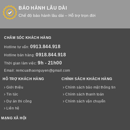
BẢO HÀNH LÂU DÀI
Chế độ bảo hành lâu dài – Hỗ trợ trọn đời
CHĂM SÓC KHÁCH HÀNG
0913.844.918
Hotline tư vấn:
0918.844.918
Hotline bán hàng:
9h - 21h00
Thời gian làm việc:
Email:
remcuathaonguyen@gmail.com
HỖ TRỢ KHÁCH HÀNG
CHÍNH SÁCH KHÁCH HÀNG
Giới thiệu
Chính sách bảo mật thông tin
Tin tức
Chính sách thanh toán
Dự án thi công
Chính sách vận chuyển
Liên hệ
MẠNG XÃ HỘI