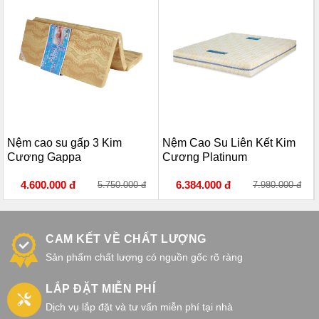
Nệm cao su gấp 3 Kim
Nệm Cao Su Liên Kết Kim
Cương Gappa
Cương Platinum
4.600.000 đ
6.384.000 đ
5.750.000 đ
7.980.000 đ
CAM KẾT VỀ CHẤT LƯỢNG
Sản phẩm chất lượng có nguồn gốc rõ ràng
LẮP ĐẶT MIỄN PHÍ
Dịch vụ lắp đặt và tư vấn miễn phí tại nhà