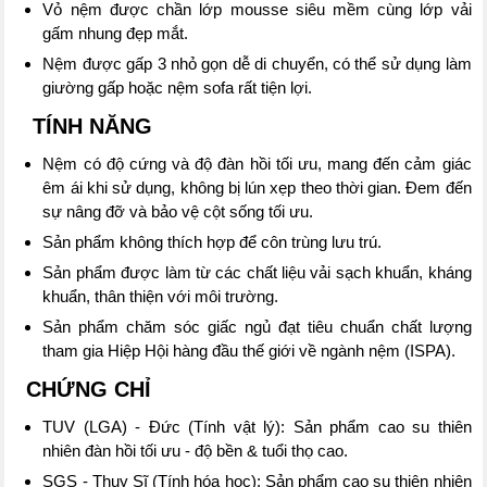
Vỏ nệm được chần lớp mousse siêu mềm cùng lớp vải
gấm nhung đẹp mắt.
Nệm được gấp 3 nhỏ gọn dễ di chuyển, có thể sử dụng làm
giường gấp hoặc nệm sofa rất tiện lợi.
TÍNH NĂNG
Nệm có độ cứng và độ đàn hồi tối ưu, mang đến cảm giác
êm ái khi sử dụng, không bị lún xẹp theo thời gian. Đem đến
sự nâng đỡ và bảo vệ cột sống tối ưu.
Sản phẩm không thích hợp để côn trùng lưu trú.
Sản phẩm được làm từ các chất liệu vải sạch khuẩn, kháng
khuẩn, thân thiện với môi trường.
Sản phẩm chăm sóc giấc ngủ đạt tiêu chuẩn chất lượng
tham gia Hiệp Hội hàng đầu thế giới về ngành nệm (ISPA).
CHỨNG CHỈ
TUV (LGA) - Đức (Tính vật lý): Sản phẩm cao su thiên
nhiên đàn hồi tối ưu - độ bền & tuổi thọ cao.
SGS - Thụy Sĩ (Tính hóa học): Sản phẩm cao su thiên nhiên