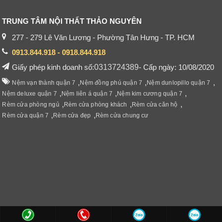
TRUNG TÂM NỘI THẤT THẢO NGUYÊN
277 - 279 Lê Văn Lương - Phường Tân Hưng - TP. HCM
0913.844.918 - 0918.844.918
Giấy phép kinh doanh số:
0313724389
- Cấp ngày: 10/08/2020
,
,
,
Nệm vạn thành quận 7
Nệm đồng phú quận 7
Nệm dunlopillo quận 7
,
,
,
Nệm deluxe quận 7
Nệm liên á quận 7
Nệm kim cương quận 7
,
,
,
Rèm cửa phòng ngủ
Rèm cửa phòng khách
Rèm cửa căn hộ
,
,
Rèm cửa quận 7
Rèm cửa đẹp
Rèm cửa chung cư
Copyright © 2020 Noithatthaonguyen.com, all rights reserved.