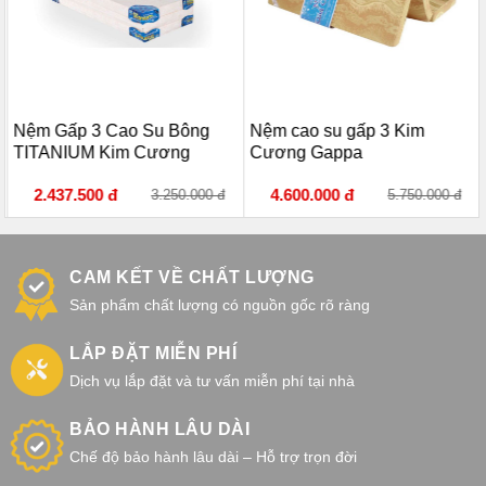
Nệm Gấp 3 Cao Su Bông
Nệm cao su gấp 3 Kim
TITANIUM Kim Cương
Cương Gappa
2.437.500 đ
4.600.000 đ
3.250.000 đ
5.750.000 đ
CAM KẾT VỀ CHẤT LƯỢNG
Sản phẩm chất lượng có nguồn gốc rõ ràng
LẮP ĐẶT MIỄN PHÍ
Dịch vụ lắp đặt và tư vấn miễn phí tại nhà
BẢO HÀNH LÂU DÀI
Chế độ bảo hành lâu dài – Hỗ trợ trọn đời