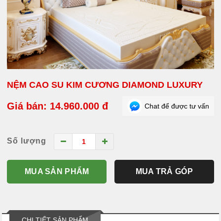
NỆM CAO SU KIM CƯƠNG DIAMOND LUXURY
Giá bán: 14.960.000 đ
Chat để được tư vấn
Số lượng
MUA SẢN PHẨM
MUA TRẢ GÓP
CHI TIẾT SẢN PHẨM