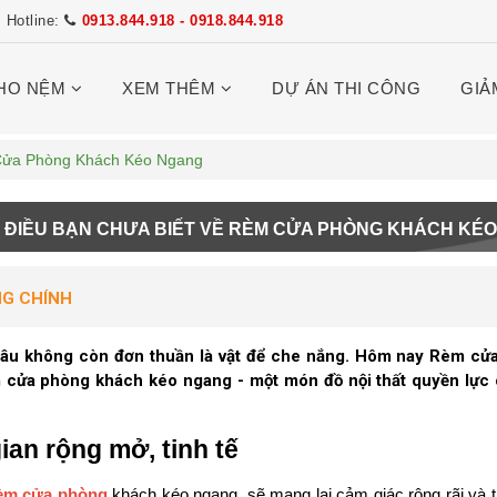
Hotline:
0913.844.918 - 0918.844.918
HO NỆM
XEM THÊM
DỰ ÁN THI CÔNG
GIẢ
Cửa Phòng Khách Kéo Ngang
ĐIỀU BẠN CHƯA BIẾT VỀ RÈM CỬA PHÒNG KHÁCH KÉ
NG CHÍNH
lâu không còn đơn thuần là vật để che nắng. Hôm nay Rèm c
m cửa phòng khách kéo ngang - một món đồ nội thất quyền lực
an rộng mở, tinh tế
èm cửa phòng
khách kéo ngang, sẽ mang lại cảm giác rộng rãi và 