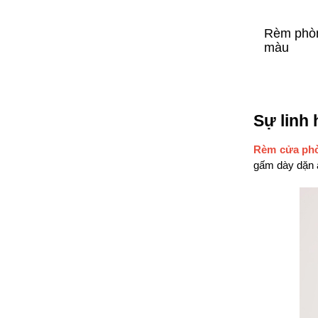
Rèm phòng
màu
Sự linh 
Rèm cửa phò
gấm dày dặn ấ