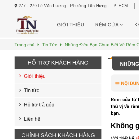
277 - 279 Lê Văn Lương - Phường Tân Hưng - TP. HCM
GIỚI THIỆU
RÈM CỬA
K
Trang chủ
Tin Tức
Những Điều Bạn Chưa Biết Về Rèm 
HỖ TRỢ KHÁCH HÀNG
NHỮNG 
Giới thiệu
NỘI DU
Tin tức
Rèm cửa từ 
Hỗ trợ trả góp
thú vị về rè
bạn.
Liên hệ
Không gi
CHÍNH SÁCH KHÁCH HÀNG
Với thiết kế
r