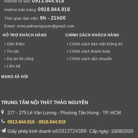
0913.844.918
Hotline tư vấn:
0918.844.918
Hotline bán hàng:
9h - 21h00
Thời gian làm việc:
Email:
remcuathaonguyen@gmail.com
HỖ TRỢ KHÁCH HÀNG
CHÍNH SÁCH KHÁCH HÀNG
Giới thiệu
Chính sách bảo mật thông tin
Tin tức
Chính sách thanh toán
Dự án thi công
Chính sách vận chuyển
Liên hệ
MẠNG XÃ HỘI
TRUNG TÂM NỘI THẤT THẢO NGUYÊN
277 - 279 Lê Văn Lương - Phường Tân Hưng - TP. HCM
0913.844.918 - 0918.844.918
Giấy phép kinh doanh số:
0313724389
- Cấp ngày: 10/08/2020