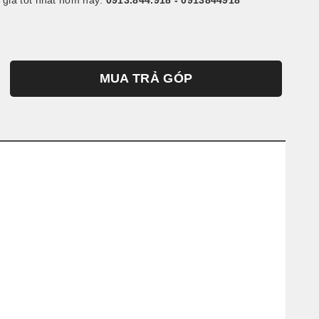
giá tốt nhất hôm nay:
0913.844.918 - 0913844918
MUA TRẢ GÓP