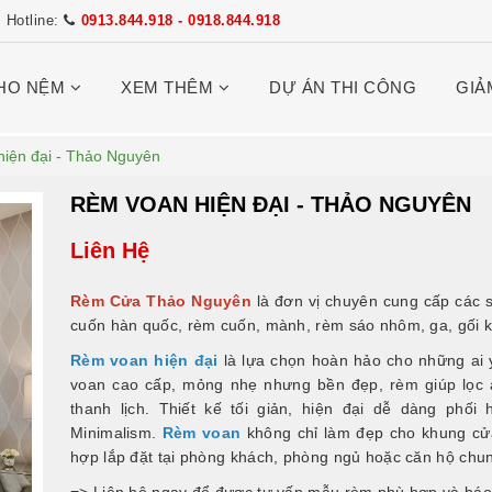
Hotline:
0913.844.918 - 0918.844.918
HO NỆM
XEM THÊM
DỰ ÁN THI CÔNG
GIẢ
iện đại - Thảo Nguyên
RÈM VOAN HIỆN ĐẠI - THẢO NGUYÊN
Liên Hệ
Rèm Cửa Thảo Nguyên
là đơn vị chuyên cung cấp các 
cuốn hàn quốc, rèm cuốn, mành, rèm sáo nhôm, ga, gối k
Rèm voan hiện đại
là lựa chọn hoàn hảo cho những ai y
voan cao cấp, mỏng nhẹ nhưng bền đẹp, rèm giúp lọc 
thanh lịch. Thiết kế tối giản, hiện đại dễ dàng phối
Minimalism.
Rèm voan
không chỉ làm đẹp cho khung cửa
hợp lắp đặt tại phòng khách, phòng ngủ hoặc căn hộ chu