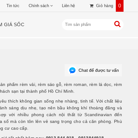
0
Tin tức
Chính sách
Liên hệ
Giỏ hàng
M GIÁ SỐC
Chat để được tư vấn
sản phẩm rèm vải, rèm sáo gỗ, rèm roman, rèm lá dọc, rèm
hách sạn tại thành phố Hồ Chí Minh.
êu thích không gian sống nhẹ nhàng, tinh tế. Với chất liệu
ánh sáng dịu nhẹ, tạo nên bầu không khí thoáng đãng và
 hợp với nhiều phong cách nội thất từ Scandinavian đến
 sổ mà còn tôn lên vẻ sang trọng cho cả căn phòng. Phù
ng cư cao cấp.