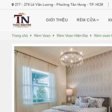
277 - 279 Lê Văn Lương - Phường Tân Hưng - TP. HCM
GIỚI THIỆU
RÈM CỬA
K
Trang chủ
Rèm Voan
Rèm Voan Hiện Đại
Rèm voan h