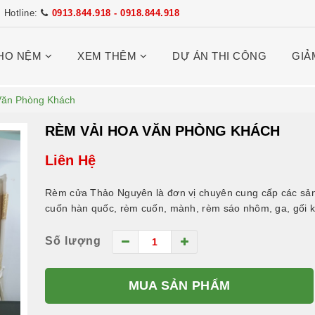
Hotline:
0913.844.918 - 0918.844.918
HO NỆM
XEM THÊM
DỰ ÁN THI CÔNG
GIẢ
Văn Phòng Khách
RÈM VẢI HOA VĂN PHÒNG KHÁCH
Liên Hệ
Rèm cửa Thảo Nguyên là đơn vị chuyên cung cấp các sản
cuốn hàn quốc, rèm cuốn, mành, rèm sáo nhôm, ga, gối k
Số lượng
MUA SẢN PHẨM