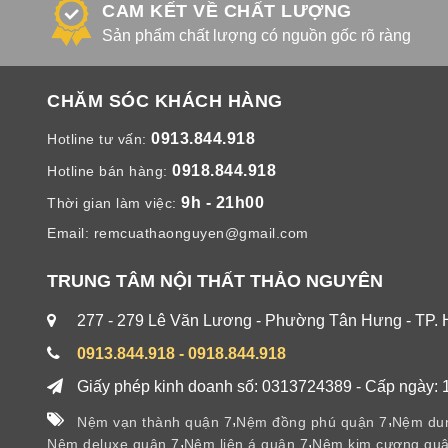
CAM KẾT VỀ CHẤT LƯỢNG
Sản phẩm chất lượng có nguồn gốc rõ ràng
CHĂM SÓC KHÁCH HÀNG
0913.844.918
Hotline tư vấn:
0918.844.918
Hotline bán hàng:
9h - 21h00
Thời gian làm việc:
Email:
remcuathaonguyen@gmail.com
TRUNG TÂM NỘI THẤT THẢO NGUYÊN
277 - 279 Lê Văn Lương - Phường Tân Hưng - TP.
0913.844.918 - 0918.844.918
Giấy phép kinh doanh số: 0313724389 - Cấp ngày: 
,
,
Nệm vạn thành quận 7
Nệm đồng phú quận 7
Nệm dun
,
,
Nệm deluxe quận 7
Nệm liên á quận 7
Nệm kim cương quậ