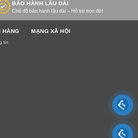
BẢO HÀNH LÂU DÀI
Chế độ bảo hành lâu dài – Hỗ trợ trọn đời
H HÀNG
MẠNG XÃ HỘI
 tin