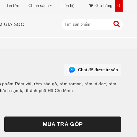
0
Tin tức
Chính sách
Liên hệ
Giỏ hàng
M GIÁ SỐC
Chat để được tư vấn
 phẩm Rèm vải, rèm sáo gỗ, rèm roman, rèm lá dọc, rèm
hách sạn tại thành phố Hồ Chí Minh
MUA TRẢ GÓP