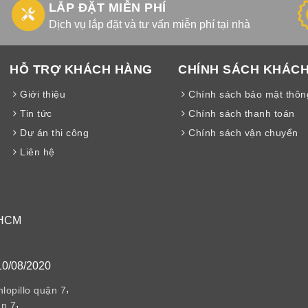
LẮP ĐẶT MIỄN PHÍ
Dịch vụ lắp đặt và tư vấn miễn phí tại nhà
HỖ TRỢ KHÁCH HÀNG
CHÍNH SÁCH KHÁC
Giới thiệu
Chính sách bảo mật thông
Tin tức
Chính sách thanh toán
Dự án thi công
Chính sách vận chuyển
Liên hệ
 HCM
10/08/2020
,
lopillo quận 7
,
n 7