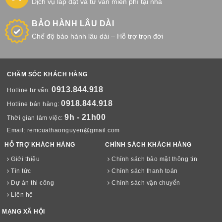
Dịch vụ lắp đặt và tư vấn miễn phí tại nhà
BẢO HÀNH LÂU DÀI
Chế độ bảo hành lâu dài – Hỗ trợ trọn đời
CHĂM SÓC KHÁCH HÀNG
0913.844.918
Hotline tư vấn:
0918.844.918
Hotline bán hàng:
9h - 21h00
Thời gian làm việc:
Email:
remcuathaonguyen@gmail.com
HỖ TRỢ KHÁCH HÀNG
CHÍNH SÁCH KHÁCH HÀNG
Giới thiệu
Chính sách bảo mật thông tin
Tin tức
Chính sách thanh toán
Dự án thi công
Chính sách vận chuyển
Liên hệ
MẠNG XÃ HỘI