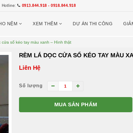
Hotline:
0913.844.918 - 0918.844.918
HO NỆM
XEM THÊM
DỰ ÁN THI CÔNG
GIẢ
 cửa sổ kéo tay màu xanh – Hình thật
RÈM LÁ DỌC CỬA SỔ KÉO TAY MÀU XA
Liên Hệ
Số lượng
MUA SẢN PHẨM