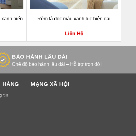
 xanh biển
Rèm lá dọc màu xanh lục hiện đại
R
Liên Hệ
BẢO HÀNH LÂU DÀI
Chế độ bảo hành lâu dài – Hỗ trợ trọn đời
H HÀNG
MẠNG XÃ HỘI
 tin