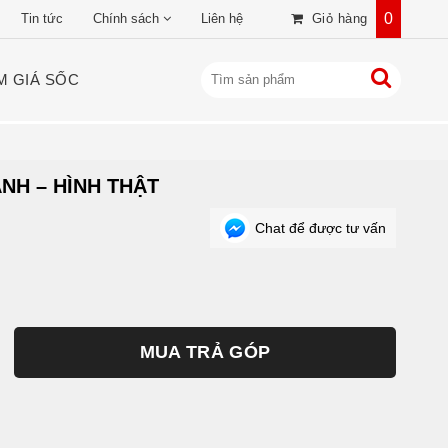
0
Tin tức
Chính sách
Liên hệ
Giỏ hàng
M GIÁ SỐC
NH – HÌNH THẬT
Chat để được tư vấn
MUA TRẢ GÓP