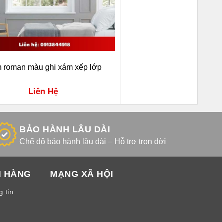
 roman màu ghi xám xếp lớp
Liên Hệ
BẢO HÀNH LÂU DÀI
Chế độ bảo hành lâu dài – Hỗ trợ trọn đời
H HÀNG
MẠNG XÃ HỘI
 tin