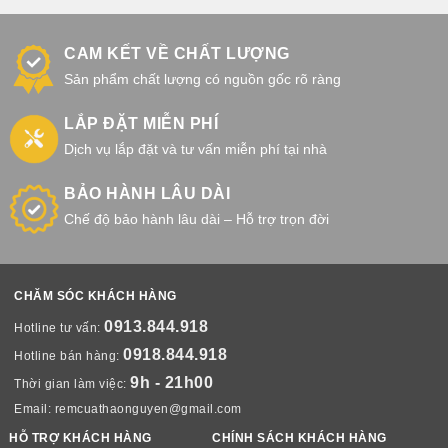
CAM KẾT VỀ CHẤT LƯỢNG
Sản phẩm chất lượng có nguồn gốc rõ ràng
LẮP ĐẶT MIỄN PHÍ
Dịch vụ lắp đặt và tư vấn miễn phí tại nhà
BẢO HÀNH LÂU DÀI
Chế độ bảo hành lâu dài – Hỗ trợ trọn đời
CHĂM SÓC KHÁCH HÀNG
0913.844.918
Hotline tư vấn:
0918.844.918
Hotline bán hàng:
9h - 21h00
Thời gian làm việc:
Email:
remcuathaonguyen@gmail.com
HỖ TRỢ KHÁCH HÀNG
CHÍNH SÁCH KHÁCH HÀNG