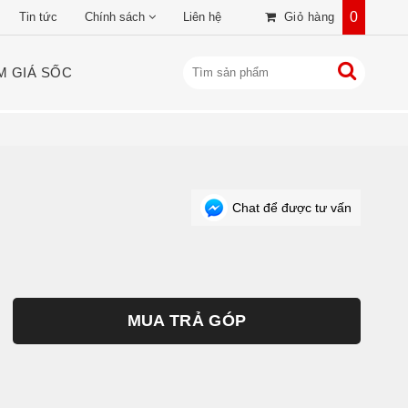
0
Tin tức
Chính sách
Liên hệ
Giỏ hàng
M GIÁ SỐC
Chat để được tư vấn
MUA TRẢ GÓP