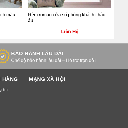
ách màu
Rèm roman cửa sổ phòng khách châu
Rèm 
âu
Liên Hệ
BẢO HÀNH LÂU DÀI
Chế độ bảo hành lâu dài – Hỗ trợ trọn đời
H HÀNG
MẠNG XÃ HỘI
 tin