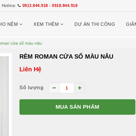
Hotline:
0913.844.918 - 0918.844.918
HO NỆM
XEM THÊM
DỰ ÁN THI CÔNG
GIẢ
oman cửa sổ màu nâu
RÈM ROMAN CỬA SỔ MÀU NÂU
Liên Hệ
Số lượng
MUA SẢN PHẨM