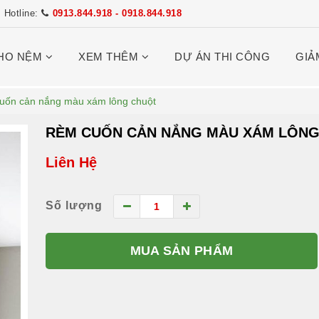
Hotline:
0913.844.918 - 0918.844.918
HO NỆM
XEM THÊM
DỰ ÁN THI CÔNG
GIẢ
uốn cản nắng màu xám lông chuột
RÈM CUỐN CẢN NẮNG MÀU XÁM LÔN
Liên Hệ
Số lượng
MUA SẢN PHẨM