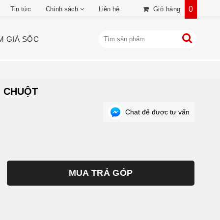
0
Tin tức
Chính sách
Liên hệ
Giỏ hàng
M GIÁ SỐC
G CHUỘT
Chat để được tư vấn
MUA TRẢ GÓP