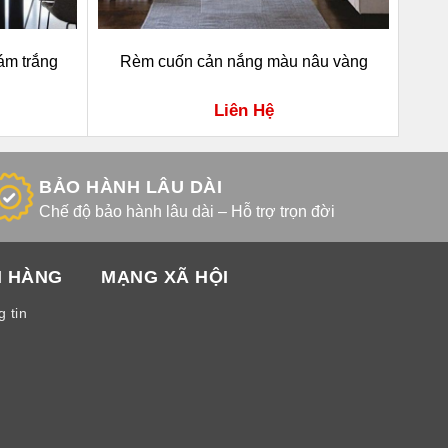
ám trắng
Rèm cuốn cản nắng màu nâu vàng
Liên Hệ
BẢO HÀNH LÂU DÀI
Chế độ bảo hành lâu dài – Hỗ trợ trọn đời
H HÀNG
MẠNG XÃ HỘI
 tin