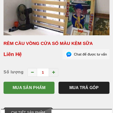
RÈM CẦU VỒNG CỬA SỐ MÀU KÈM SỮA
Liên Hệ
Chat để được tư vấn
Số lượng
MUA SẢN PHẨM
MUA TRẢ GÓP
CHI TIẾT SẢN PHẨM