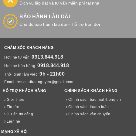
Dịch vụ lắp đặt và tư vấn miễn phí tại nhà
BẢO HÀNH LÂU DÀI
Chế độ bảo hành lâu dài – Hỗ trợ trọn đời
CHĂM SÓC KHÁCH HÀNG
0913.844.918
Hotline tư vấn:
0918.844.918
Hotline bán hàng:
9h - 21h00
Thời gian làm việc:
Email:
remcuathaonguyen@gmail.com
HỖ TRỢ KHÁCH HÀNG
CHÍNH SÁCH KHÁCH HÀNG
Giới thiệu
Chính sách bảo mật thông tin
Tin tức
Chính sách thanh toán
Dự án thi công
Chính sách vận chuyển
Liên hệ
MẠNG XÃ HỘI