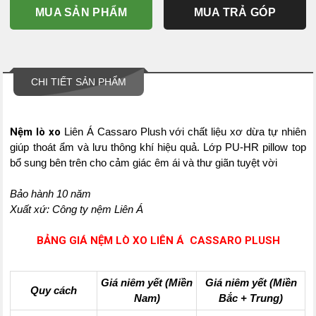
MUA SẢN PHẨM
MUA TRẢ GÓP
CHI TIẾT SẢN PHẨM
Nệm lò xo
Liên Á Cassaro Plush với chất liệu xơ dừa tự nhiên
giúp thoát ẩm và lưu thông khí hiệu quả. Lớp PU-HR pillow top
bổ sung bên trên cho cảm giác êm ái và thư giãn tuyệt vời
Bảo hành 10 năm
Xuất xứ: Công ty nệm Liên Á
BẢNG GIÁ NỆM LÒ XO LIÊN Á CASSARO PLUSH
Giá niêm yết (Miền
Giá niêm yết (Miền
Quy cách
Nam)
Bắc + Trung)