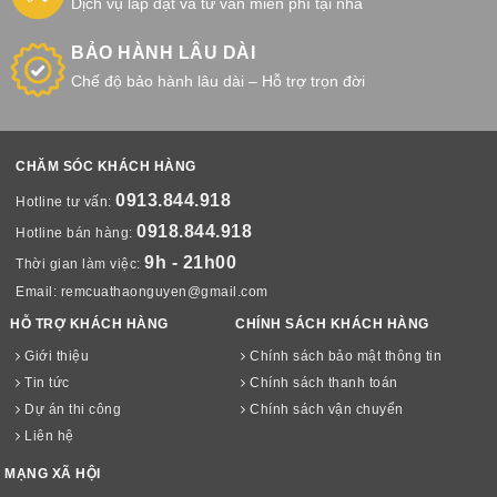
Dịch vụ lắp đặt và tư vấn miễn phí tại nhà
BẢO HÀNH LÂU DÀI
Chế độ bảo hành lâu dài – Hỗ trợ trọn đời
CHĂM SÓC KHÁCH HÀNG
0913.844.918
Hotline tư vấn:
0918.844.918
Hotline bán hàng:
9h - 21h00
Thời gian làm việc:
Email:
remcuathaonguyen@gmail.com
HỖ TRỢ KHÁCH HÀNG
CHÍNH SÁCH KHÁCH HÀNG
Giới thiệu
Chính sách bảo mật thông tin
Tin tức
Chính sách thanh toán
Dự án thi công
Chính sách vận chuyển
Liên hệ
MẠNG XÃ HỘI