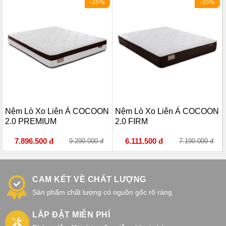
-15%
-15%
Nệm Lò Xo Liên Á COCOON
Nệm Lò Xo Liên Á COCOON
2.0 PREMIUM
2.0 FIRM
7.896.500 đ
6.111.500 đ
9.290.000 đ
7.190.000 đ
CAM KẾT VỀ CHẤT LƯỢNG
Sản phẩm chất lượng có nguồn gốc rõ ràng
LẮP ĐẶT MIỄN PHÍ