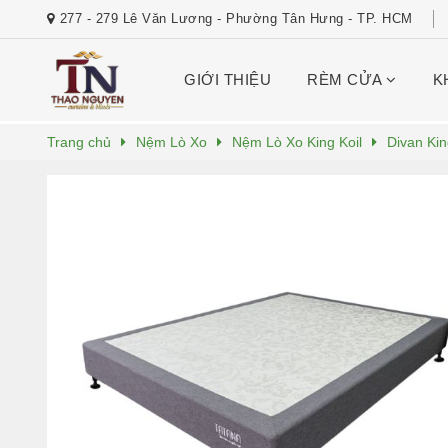
277 - 279 Lê Văn Lương - Phường Tân Hưng - TP. HCM
GIỚI THIỆU
RÈM CỬA
K
Trang chủ
Nệm Lò Xo
Nệm Lò Xo King Koil
Divan Kin