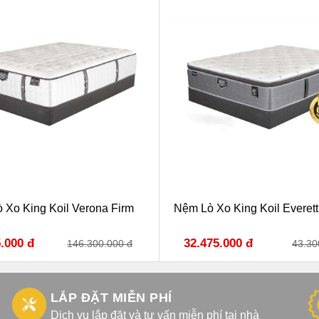
 Xo King Koil Verona Firm
Nệm Lò Xo King Koil Everett
.000 đ
32.475.000 đ
146.300.000 đ
43.30
LẮP ĐẶT MIỄN PHÍ
Dịch vụ lắp đặt và tư vấn miễn phí tại nhà