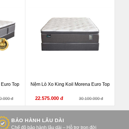
 Euro Top
Nệm Lò Xo King Koil Morena Euro Top
Nệm
22.575.000 đ
2
0.000 đ
30.100.000 đ
BẢO HÀNH LÂU DÀI
Chế độ bảo hành lâu dài – Hỗ trợ trọn đời