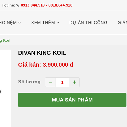
Hotline:
0913.844.918 - 0918.844.918
HO NỆM
XEM THÊM
DỰ ÁN THI CÔNG
GIẢ
g Koil
DIVAN KING KOIL
Giá bán: 3.900.000 đ
Số lượng
MUA SẢN PHẨM