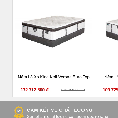
 Top
Nệm Lò Xo King Koil Verona Euro Top
Nệm Lò
132.712.500 đ
109.725
đ
176.950.000 đ
CAM KẾT VỀ CHẤT LƯỢNG
Sản phẩm chất lượng có nguồn gốc rõ ràng