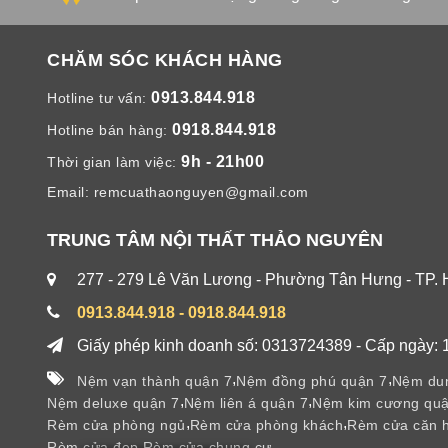
CHĂM SÓC KHÁCH HÀNG
0913.844.918
Hotline tư vấn:
0918.844.918
Hotline bán hàng:
9h - 21h00
Thời gian làm việc:
Email:
remcuathaonguyen@gmail.com
TRUNG TÂM NỘI THẤT THẢO NGUYÊN
277 - 279 Lê Văn Lương - Phường Tân Hưng - TP.
0913.844.918 - 0918.844.918
Giấy phép kinh doanh số: 0313724389 - Cấp ngày: 
,
,
Nệm vạn thành quận 7
Nệm đồng phú quận 7
Nệm dun
,
,
Nệm deluxe quận 7
Nệm liên á quận 7
Nệm kim cương quậ
,
,
Rèm cửa phòng ngủ
Rèm cửa phòng khách
Rèm cửa căn 
,
Rèm cửa đẹp
Rèm cửa chung cư