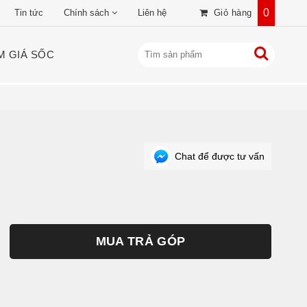
0
Tin tức
Chính sách
Liên hệ
Giỏ hàng
M GIÁ SỐC
Chat để được tư vấn
MUA TRẢ GÓP