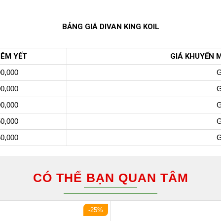
BẢNG GIÁ DIVAN KING KOIL
IÊM YẾT
GIÁ KHUYẾN 
00,000
G
00,000
G
00,000
G
50,000
G
50,000
G
CÓ THỂ BẠN QUAN TÂM
-25%