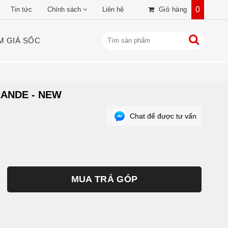
0
Tin tức
Chính sách
Liên hệ
Giỏ hàng
M GIÁ SỐC
ANDE - NEW
Chat để được tư vấn
MUA TRẢ GÓP