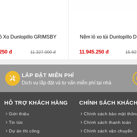
ò Xo Dunlopillo GRIMSBY
Nệm lò xo túi Dunlopillo 
250 đ
11.945.250 đ
11.327.000 đ
15.92
LẮP ĐẶT MIỄN PHÍ
Dịch vụ lắp đặt và tư vấn miễn phí tại nhà
HỖ TRỢ KHÁCH HÀNG
CHÍNH SÁCH KHÁC
Giới thiệu
Chính sách bảo mật thông
Tin tức
Chính sách thanh toán
Dự án thi công
Chính sách vận chuyển