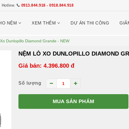
Hotline:
0913.844.918 - 0918.844.918
HO NỆM
XEM THÊM
DỰ ÁN THI CÔNG
GIẢ
Xo Dunlopillo Diamond Grande - NEW
NỆM LÒ XO DUNLOPILLO DIAMOND GR
Giá bán: 4.396.800 đ
Số lượng
MUA SẢN PHẨM