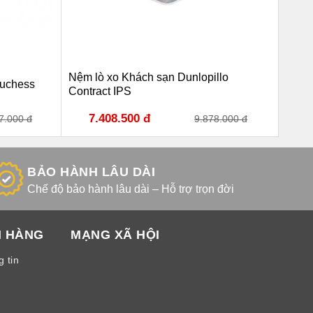
Nệm lò xo Khách sạn Dunlopillo
Duchess
Nệm 
Contract IPS
7.408.500 đ
4
7.000 đ
9.878.000 đ
BẢO HÀNH LÂU DÀI
Chế độ bảo hành lâu dài – Hỗ trợ trọn đời
H HÀNG
MẠNG XÃ HỘI
 tin