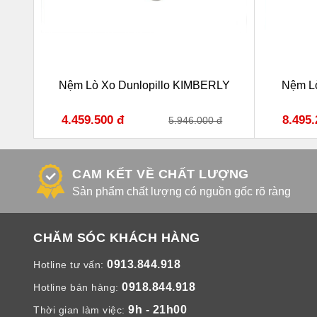
Nệm Lò Xo Dunlopillo KIMBERLY
Nệm L
4.459.500 đ
8.495.
đ
5.946.000 đ
CAM KẾT VỀ CHẤT LƯỢNG
Sản phẩm chất lượng có nguồn gốc rõ ràng
CHĂM SÓC KHÁCH HÀNG
0913.844.918
Hotline tư vấn:
0918.844.918
Hotline bán hàng:
9h - 21h00
Thời gian làm việc: