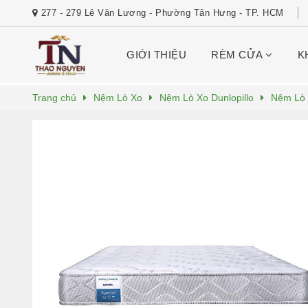
277 - 279 Lê Văn Lương - Phường Tân Hưng - TP. HCM
GIỚI THIỆU
RÈM CỬA
K
Trang chủ
Nệm Lò Xo
Nệm Lò Xo Dunlopillo
Nệm Lò 