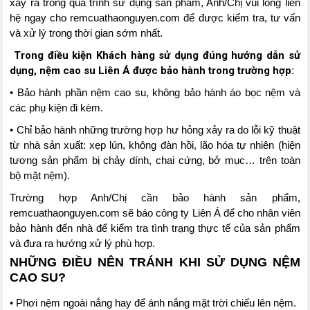
xảy ra trong quá trình sử dụng sản phẩm, Anh/Chị vui lòng liên
hệ ngay cho remcuathaonguyen.com để được kiểm tra, tư vấn
và xử lý trong thời gian sớm nhất.
Trong điều kiện Khách hàng sử dụng đúng hướng dẫn sử
dụng, nệm cao su Liên Á được bảo hành trong trường hợp:
• Bảo hành phần nệm cao su, không bảo hành áo bọc nệm và
các phụ kiện đi kèm.
• Chỉ bảo hành những trường hợp hư hỏng xảy ra do lỗi kỹ thuật
từ nhà sản xuất: xẹp lún, không đàn hồi, lão hóa tự nhiên (hiện
tương sản phẩm bị chảy dính, chai cứng, bở mục… trên toàn
bộ mặt nệm).
Trường hợp Anh/Chị cần bảo hành sản phẩm,
remcuathaonguyen.com sẽ báo công ty Liên Á để cho nhân viên
bảo hành đến nhà để kiểm tra tình trạng thực tế của sản phẩm
và đưa ra hướng xử lý phù hợp.
NHỮNG ĐIỀU NÊN TRÁNH KHI SỬ DỤNG NỆM
CAO SU?
• Phơi nệm ngoài nắng hay để ánh nắng mặt trời chiếu lên nệm.