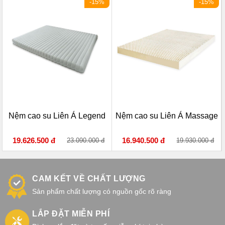
-15%
-15%
Nệm cao su Liên Á Legend
Nệm cao su Liên Á Massage
19.626.500 đ
16.940.500 đ
23.090.000 đ
19.930.000 đ
CAM KẾT VỀ CHẤT LƯỢNG
Sản phẩm chất lượng có nguồn gốc rõ ràng
LẮP ĐẶT MIỄN PHÍ