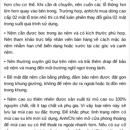
hơn cho cơ thể. Khi cần di chuyển, nên cuốn các lỗ thông hơi
lớn hơn quay vào bên trong. Trường hợp, anh/chị mua dòng cao
cấp 02 mặt lỗ tròn nhỏ thì có thể luân phiên thay đổi giữa 02 mặt
trong suốt quá trình sử dụng.
• Nệm cần được bọc trong áo nệm và có kích thước phù hợp.
Nên tham khảo trực tiếp nhân viên bán hàng về cách mặc áo
nệm nhằm hạn chế biến dạng hoặc xước tại các góc và cạnh
nệm.
• Nên thường xuyên giũ bụi trên nệm và trải thêm drap để bảo
vệ nệm và mang đến môi trường nghỉ ngơi trong lành.
• Bề mặt đặt nệm cần bằng phẳng, đảm bảo nệm được đặt gọn
trong khung giường, không để nệm dư ra ngoài hoặc bị dồn nén
trong khung.
• Nệm cao su thiên nhiên được sản xuất từ mủ cao su 100%
nguyên chất, rất ít tạp chất và phụ gia. Vì vậy loại nệm này sẽ
lưu lại mùi cao su đặc trưng. Để khắc phục tình trạng nệm có
mùi cao su khi mới sử dụng, Anh/Chị nên mở cửa phòng thoáng
để mùi cao su có thể thoát ra ngoài nhanh hơn. Nếu có sự cố