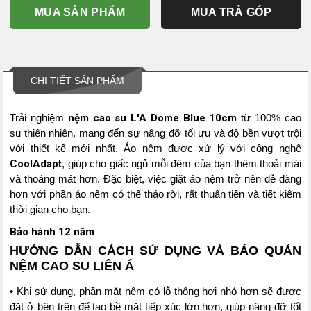
MUA SẢN PHẨM
MUA TRẢ GÓP
CHI TIẾT SẢN PHẨM
Trải nghiệm
nệm cao su L'A Dome Blue 10cm
từ 100% cao
su thiên nhiên, mang đến sự nâng đỡ tối ưu và độ bền vượt trội
với thiết kế mới nhất. Áo nệm được xử lý với công nghệ
CoolAdapt
, giúp cho giấc ngủ mỗi đêm của bạn thêm thoải mái
và thoáng mát hơn. Đặc biệt, việc giặt áo nệm trở nên dễ dàng
hơn với phần áo nệm có thể tháo rời, rất thuận tiện và tiết kiệm
thời gian cho bạn.
Bảo hành 12 năm
HƯỚNG DẪN CÁCH SỬ DỤNG VÀ BẢO QUẢN
NỆM CAO SU LIÊN Á
• Khi sử dụng, phần mặt nệm có lỗ thông hơi nhỏ hơn sẽ được
đặt ở bên trên để tạo bề mặt tiếp xúc lớn hơn, giúp nâng đỡ tốt