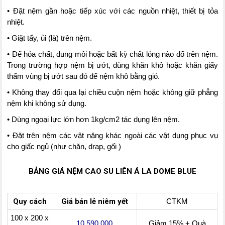
• Đặt nệm gần hoặc tiếp xúc với các nguồn nhiệt, thiết bị tỏa
nhiệt.
• Giặt tẩy, ủi (là) trên nệm.
• Để hóa chất, dung môi hoặc bất kỳ chất lỏng nào đổ trên nệm.
Trong trường hợp nệm bị ướt, dùng khăn khô hoặc khăn giấy
thấm vùng bị ướt sau đó để nệm khô bằng gió.
• Không thay đổi qua lại chiều cuộn nệm hoặc không giữ phẳng
nệm khi không sử dụng.
• Dùng ngoại lực lớn hơn 1kg/cm2 tác dụng lên nệm.
• Đặt trên nệm các vật nặng khác ngoài các vật dụng phục vụ
cho giấc ngủ (như chăn, drap, gối )
BẢNG GIÁ NỆM CAO SU LIÊN Á LA DOME BLUE
Quy cách
Giá bán lẻ niêm yết
CTKM
100 x 200 x
10.590.000
Giảm 15% + Quà