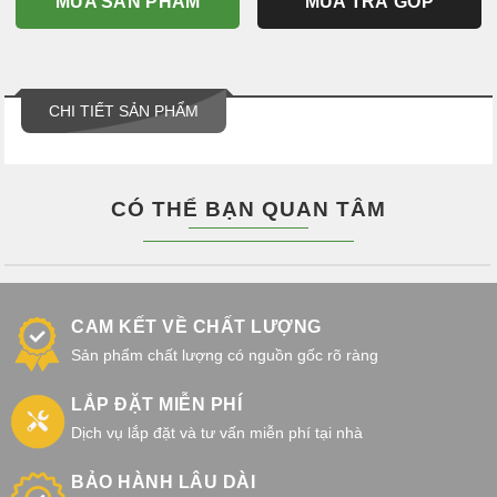
MUA SẢN PHẨM
MUA TRẢ GÓP
CHI TIẾT SẢN PHẨM
CÓ THỂ BẠN QUAN TÂM
CAM KẾT VỀ CHẤT LƯỢNG
Sản phẩm chất lượng có nguồn gốc rõ ràng
LẮP ĐẶT MIỄN PHÍ
Dịch vụ lắp đặt và tư vấn miễn phí tại nhà
BẢO HÀNH LÂU DÀI