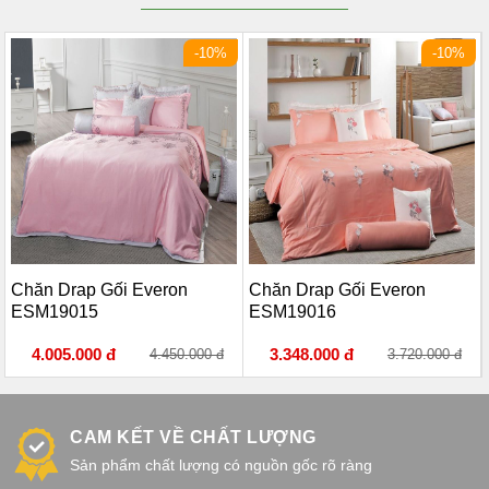
-10%
-10%
Chăn Drap Gối Everon
Chăn Drap Gối Everon
ESM19015
ESM19016
4.005.000 đ
3.348.000 đ
4.450.000 đ
3.720.000 đ
CAM KẾT VỀ CHẤT LƯỢNG
Sản phẩm chất lượng có nguồn gốc rõ ràng