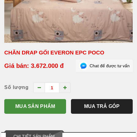
CHĂN DRAP GỐI EVERON EPC POCO
Giá bán: 3.672.000 đ
Chat để được tư vấn
Số lượng
MUA SẢN PHẨM
MUA TRẢ GÓP
CHI TIẾT SẢN PHẨM