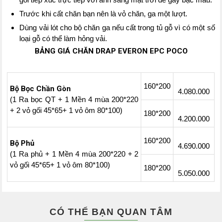
Trước khi cất chăn bạn nên là vỏ chăn, ga một lượt.
Dùng vải lót cho bộ chăn ga nếu cất trong tủ gỗ vì có một số
loại gỗ có thể làm hỏng vải.
BẢNG GIÁ CHĂN DRAP EVERON EPC POCO
160*200
Bộ Bọc Chần Gòn
4.080.000
(1 Ra bọc QT + 1 Mền 4 mùa 200*220
+ 2 vỏ gối 45*65+ 1 vỏ ôm 80*100)
180*200
4.200.000
160*200
Bộ Phủ
4.690.000
(1 Ra phủ + 1 Mền 4 mùa 200*220 + 2
vỏ gối 45*65+ 1 vỏ ôm 80*100)
180*200
5.050.000
CÓ THỂ BẠN QUAN TÂM