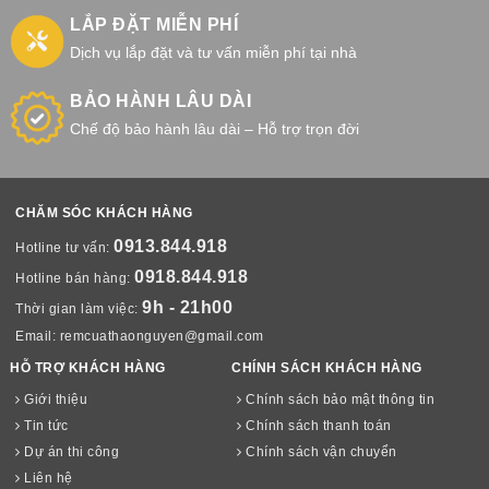
LẮP ĐẶT MIỄN PHÍ
Dịch vụ lắp đặt và tư vấn miễn phí tại nhà
BẢO HÀNH LÂU DÀI
Chế độ bảo hành lâu dài – Hỗ trợ trọn đời
CHĂM SÓC KHÁCH HÀNG
0913.844.918
Hotline tư vấn:
0918.844.918
Hotline bán hàng:
9h - 21h00
Thời gian làm việc:
Email:
remcuathaonguyen@gmail.com
HỖ TRỢ KHÁCH HÀNG
CHÍNH SÁCH KHÁCH HÀNG
Giới thiệu
Chính sách bảo mật thông tin
Tin tức
Chính sách thanh toán
Dự án thi công
Chính sách vận chuyển
Liên hệ