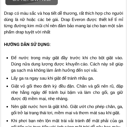
Drap có màu sắc và hoạ tiết dễ thương, rất thích hợp cho người
dùng là nữ hoặc các bé gái. Drap Everon được thiết kế tỉ mỉ
từng đường kim mũi chỉ nên đảm bảo mang lại cho bạn một sản
phẩm drap tuyệt vời nhất
HƯỚNG DẪN SỬ DỤNG:
Để nước trong máy giặt đầy trước khi cho bột giặt vào.
Dùng nửa dung lượng được khuyến cáo. Cách này sẽ giúp
ga sạch mà không làm ảnh hưởng đến sợi vải.
Lấy ga ra ngay sau khi giặt để tránh nhầu ga.
Giặt vỏ gối theo định kỳ đều đặn. Chăn và gối nên rũ, đập
nhẹ hằng ngày để tránh bụi bặm và làm cho gối, ga giữ
được độ mềm mại, nhẹ nhàng.
Nên giặt nước hơn là giặt khô. Giặt ướt cho phép chăn, ga,
gối trở lại trạng thái tơi, mềm mại và thơm mát sau khi giặt.
Khi phơi bạn nên lộn mặt trái vải tránh để mặt phải của ga
gối tiếp xúc trực tiếp với ánh sáng mặt trời dễ gây bạc màu.